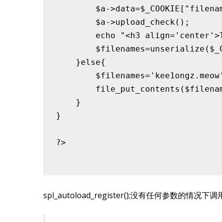
        $a->data=$_COOKIE["filenam
        $a->upload_check();

        echo "<h3 align='center'>T
        $filenames=unserialize($_C
    }else{

        $filenames='kee1ongz.meow'
        file_put_contents($filenam
    }

}

?>

spl_autoload_register();没有任何参数的情况下调用sp