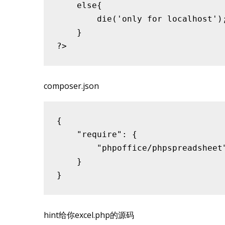
    else{

        die('only for localhost');
    }

composer.json
{

    "require": {

        "phpoffice/phpspreadsheet"
    }

hint给你excel.php的源码