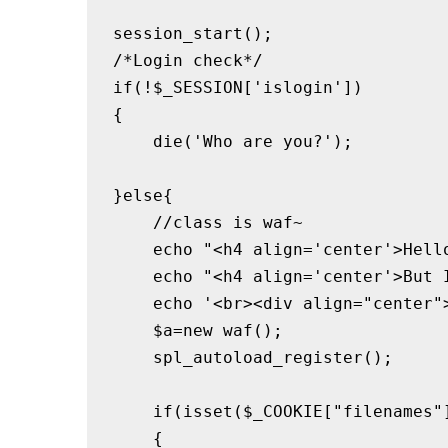
session_start();

/*Login check*/

if(!$_SESSION['islogin'])

{

    die('Who are you?');

}else{

    //class is waf~

    echo "<h4 align='center'>Hello
    echo "<h4 align='center'>But 
    echo '<br><div align="center"
    $a=new waf();

    spl_autoload_register();

    if(isset($_COOKIE["filenames"]
    {
