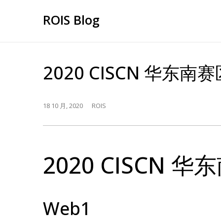
Skip
ROIS Blog
to
content
2020 CISCN 华东南赛区
18 10 月, 2020
ROIS
2020 CISCN 华东
Web1