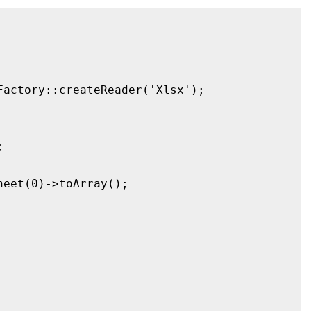
actory::createReader('Xlsx');



eet(0)->toArray(); 
