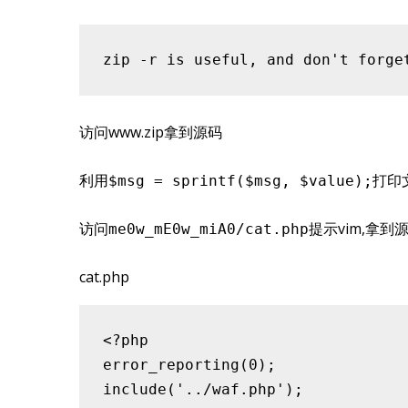
访问www.zip拿到源码
利用
打印
$msg = sprintf($msg, $value);
访问
提示vim,拿到
me0w_mE0w_miA0/cat.php
cat.php
<?php

error_reporting(0);

include('../waf.php');
