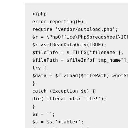
<?php

error_reporting(0);

require 'vendor/autoload.php';

$r = \PhpOffice\PhpSpreadsheet\IOF
$r->setReadDataOnly(TRUE);

$fileInfo = $_FILES["filename"];

$filePath = $fileInfo["tmp_name"];
try {

$data = $r->load($filePath)->getSh
}

catch (Exception $e) {

die('illegal xlsx file!');

}

$s = '';

$s = $s.'<table>';
