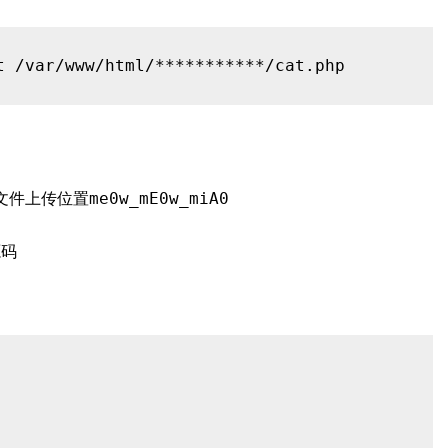
文件上传位置
me0w_mE0w_miA0
源码