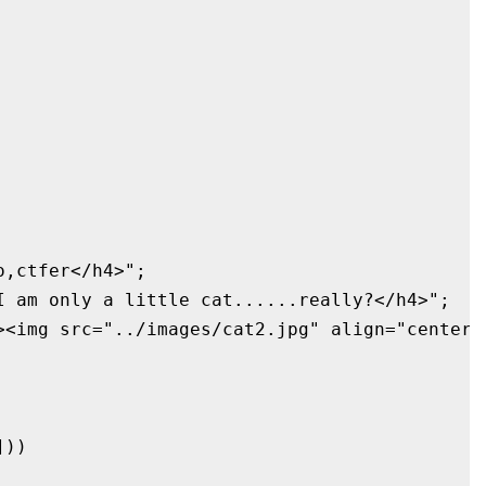
,ctfer</h4>";

I am only a little cat......really?</h4>";

><img src="../images/cat2.jpg" align="center" 
))
