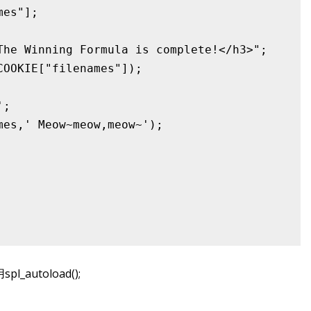
es"];

he Winning Formula is complete!</h3>";

OOKIE["filenames"]);

;

es,' Meow~meow,meow~');

l_autoload();